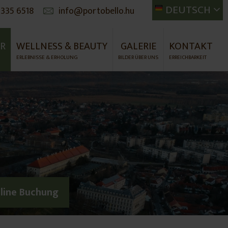
DEUTSCH
 335 6518
info@portobello.hu
ER
WELLNESS & BEAUTY
GALERIE
KONTAKT
ERLEBNISSE & ERHOLUNG
BILDER ÜBER UNS
ERREICHBARKEIT
nline Buchung