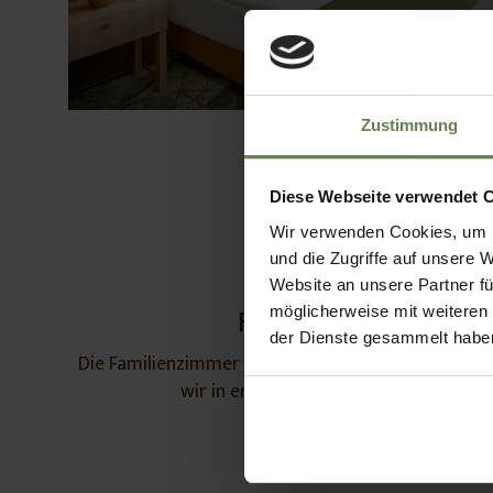
Zustimmung
Diese Webseite verwendet 
Wir verwenden Cookies, um I
und die Zugriffe auf unsere 
Website an unsere Partner fü
Familienzimmer
möglicherweise mit weiteren
der Dienste gesammelt habe
Die Familienzimmer bestehen aus 2 Bereichen mit 
wir in erste Linie für Familie empfehle
Details