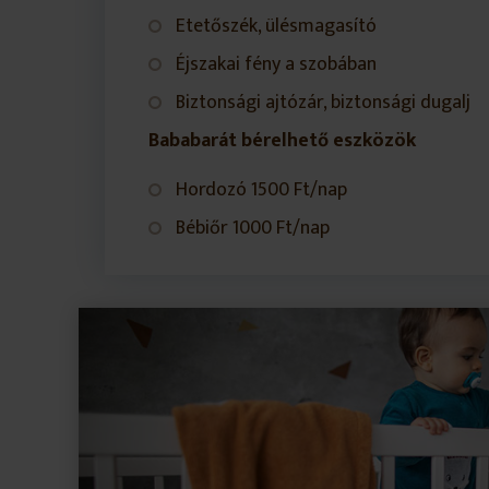
Etetőszék, ülésmagasító
Éjszakai fény a szobában
Biztonsági ajtózár, biztonsági dugalj
Bababarát bérelhető eszközök
Hordozó 1500 Ft/nap
Bébiőr 1000 Ft/nap