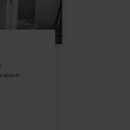
ű
l ellátott