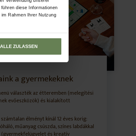
hrer Verwendung unserer
 führen diese Informationen
ie im Rahmen Ihrer Nutzung
ALLE ZULASSEN
saink a gyermekeknek
menü választék az étteremben (melegítési
ek evőeszközök) és kialakított
számtalan élményt kínál 12 éves korig:
óháló, műanyag csúszda, színes labdákkal
 (gyermekfelügyelet és kreatív