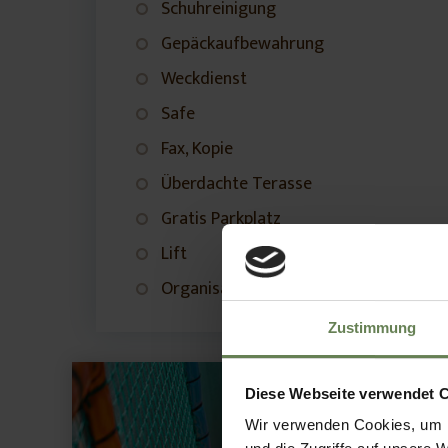
Schuhreinigung
Gepäckaufbewahrung
Weckdienst
Safe
Fax, Kopie
Überdachte Terasse
Gratis Parkplatz
Lift
Organisation von div. Programmen
Zustimmung
Diese Webseite verwendet 
Wir verwenden Cookies, um I