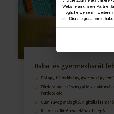
und die Zugriffe auf unsere 
Website an unsere Partner fü
möglicherweise mit weiteren
der Dienste gesammelt habe
Baba- és gyermekbarát fel
Pótágy, hálós kiságy, gyermekágynem
Fürdetőkád, csúszásgátló kialakításáva
fürdetőkád
Cumisüveg melegítő, digitális lázmérő
Bili, wc szűkítő, mosdóhoz fellépő