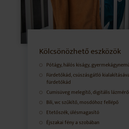
Kölcsönözhető eszközök
Pótágy, hálós kiságy, gyermekágynem
Fürdetőkád, csúszásgátló kialakításáva
fürdetőkád
Cumisüveg melegítő, digitális lázmérő
Bili, wc szűkítő, mosdóhoz fellépő
Etetőszék, ülésmagasító
Éjszakai fény a szobában