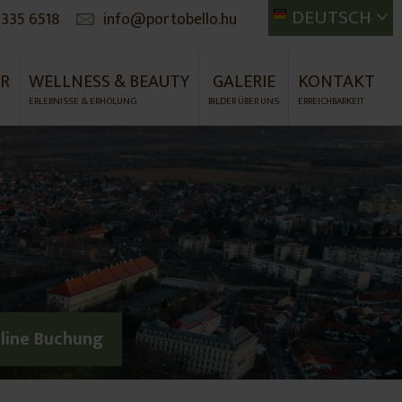
DEUTSCH
 335 6518
info@portobello.hu
ER
WELLNESS & BEAUTY
GALERIE
KONTAKT
ERLEBNISSE & ERHOLUNG
BILDER ÜBER UNS
ERREICHBARKEIT
nline Buchung