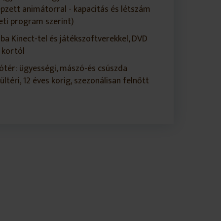
pzett animátorral - kapacitás és létszám
eti program szerint)
a Kinect-tel és játékszoftverekkel, DVD
 kortól
ótér: ügyességi, mászó-és csúszda
ültéri, 12 éves korig, szezonálisan felnőtt