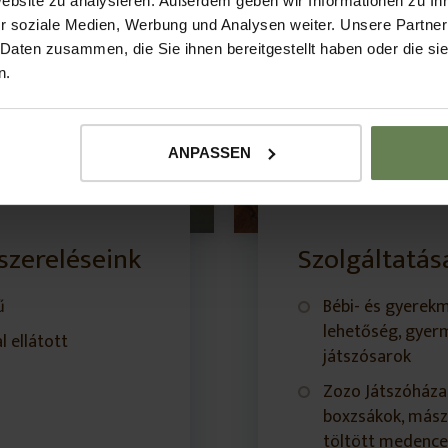
Website zu analysieren. Außerdem geben wir Informationen zu I
r soziale Medien, Werbung und Analysen weiter. Unsere Partner
 Daten zusammen, die Sie ihnen bereitgestellt haben oder die s
n.
ANPASSEN
szereléseink
Szolgáltatá
ű
Bébi- és gyerek
lehetőség, gyerm
l ellátott
játszósarok
Zozo Játszóháza 
boxzsákok, mász
töltött medence