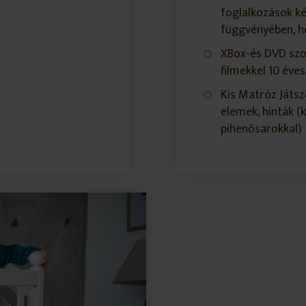
foglalkozások ké
függvényében, h
XBox-és DVD szob
filmekkel 10 éves
Kis Matróz Játsz
elemek, hinták (k
pihenősarokkal)