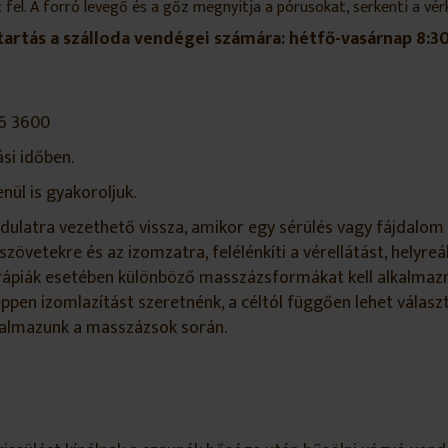
ölt fel. A forró levegő és a gőz megnyitja a pórusokat, serkenti a vé
tartás a szálloda vendégei számára: hétfő-vasárnap 8:30
16 3600
si időben.
ül is gyakoroljuk.
latra vezethető vissza, amikor egy sérülés vagy fájdalom e
zövetekre és az izomzatra, felélénkíti a vérellátást, helyreáll
terápiák esetében különböző masszázsformákat kell alkalmaz
 éppen izomlazítást szeretnénk, a céltól függően lehet vála
kalmazunk a masszázsok során.