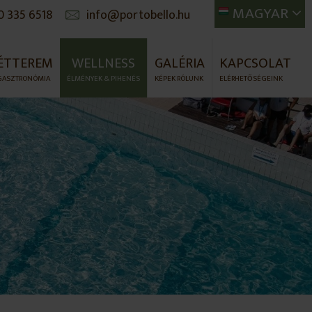
MAGYAR
0 335 6518
info@portobello.hu
ÉTTEREM
WELLNESS
GALÉRIA
KAPCSOLAT
GASZTRONÓMIA
ÉLMÉNYEK & PIHENÉS
KÉPEK RÓLUNK
ELÉRHETŐSÉGEINK