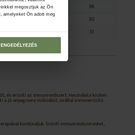
1
36
einkkel megosztjuk az Ön
l, amelyeket Ön adott meg
1
30
0,0-2,3
31
ENGEDÉLYEZÉS
dőt, és erősíti az immunrendszert. Használata közben
ti a jó anyagcsere működést, ezáltal immunerősítő.
erápiával kombináljuk. Erősíti immunrendszerünket,