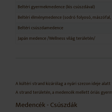
Beltéri gyermekmedence (kis csúszdával)
Beltéri élménymedence (sodró folyosó, mászófal, 
Beltéri csúszdamedence
Japán medence /Wellness világ területén/
A kültéri strand kizárólag a nyári szezon ideje alatt 
A strand területén, a medencék mellett óriás gyerm
Medencék - Csúszdák