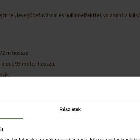
zírrel, levegőbefúvással és hullámeffekttel, valamint a kül
, 72 m hosszú
 indul, 93 méter hosszú.
zik.
klet
nevezése
felülete / 
Részletek
337,5
ál
60
mak és hirdetések személyre szabásához, közösségi funkciók biz