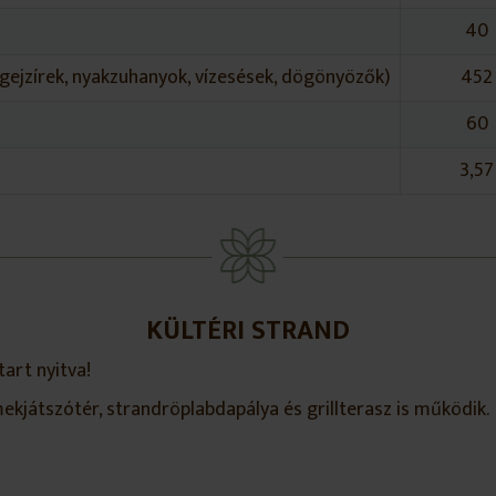
40
gejzírek, nyakzuhanyok, vízesések, dögönyözők)
452
60
3,57
KÜLTÉRI STRAND
tart nyitva!
ekjátszótér, strandröplabdapálya és grillterasz is működik.