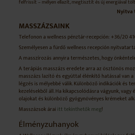
felfrissít – mélyen ellazít, megtisztít és új energiával t
Nyitva 
MASSZÁZSAINK
Telefonon a wellness pénztár-recepción: +36/20 4
Személyesen a fürdő wellness recepción nyitvatartá
A masszírozás annyira természetes, hogy önkéntelen
A terápiás masszázs eredete arra az ösztönös mozdu
masszázs lazító és egyúttal élénkítő hatással van a s
légzés is mélyebbé válik. Különböző indikációk és 
kezelésekből áll. Ha kikapcsolódásra vágyunk, vagy
olajokat és különböző gyógynövényes krémeket al
Masszázsok árai
itt tekinthetők meg
!
Élményzuhanyok