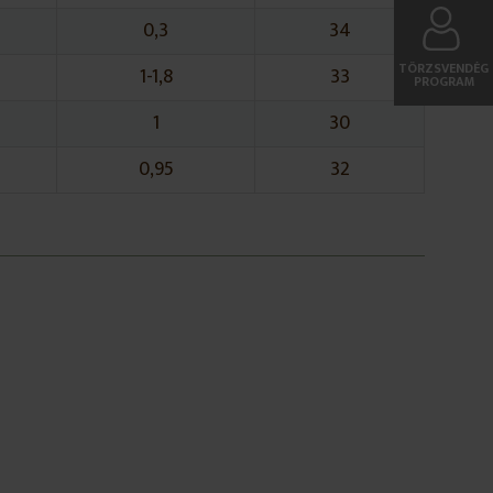
0,3
34
TÖRZSVENDÉG
1-1,8
33
PROGRAM
1
30
0,95
32