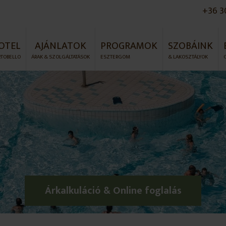
+36 3
OTEL
AJÁNLATOK
PROGRAMOK
SZOBÁINK
RTOBELLO
ÁRAK & SZOLGÁLTATÁSOK
ESZTERGOM
& LAKOSZTÁLYOK
Árkalkuláció & Online foglalás