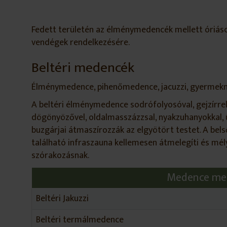
Fedett területén az élménymedencék mellett óriás
vendégek rendelkezésére.
Beltéri medencék
Élménymedence, pihenőmedence, jacuzzi, gyermekme
A beltéri élménymedence sodrófolyosóval, gejzírrel
dögönyözővel, oldalmasszázzsal, nyakzuhanyokkal, ü
buzgárjai átmaszírozzák az elgyötört testet. A be
található infraszauna kellemesen átmelegíti és mély
szórakozásnak.
Medence me
Beltéri Jakuzzi
Beltéri termálmedence