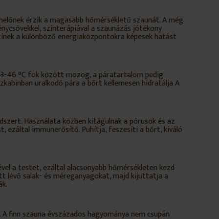
rhelőnek érzik a magasabb hőmérsékletű szaunát. A még
énycsövekkel, színterápiával a szaunázás jótékony
A színek a különböző energiaközpontokra képesek hatást
43-46 °C fok között mozog, a páratartalom pedig
őzkabinban uralkodó pára a bőrt kellemesen hidratálja A
ndszert. Használata közben kitágulnak a pórusok és az
ezáltal immunerősítő. Puhítja, feszesíti a bőrt, kiváló
vel a testet, ezáltal alacsonyabb hőmérsékleten kezd
att lévő salak- és méreganyagokat, majd kijuttatja a
ák.
it. A finn szauna évszázados hagyománya nem csupán