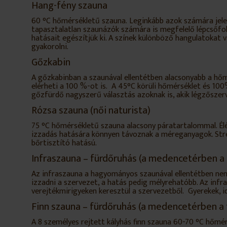
Hang-fény szauna
60 °C hőmérsékletű szauna. Leginkább azok számára jele
tapasztalatlan szaunázók számára is megfelelő lépcsőfok
hatásait egészítjük ki. A színek különböző hangulatokat 
gyakorolni.
Gőzkabin
A gőzkabinban a szaunával ellentétben alacsonyabb a hő
elérheti a 100 %-ot is. A 45°C körüli hőmérséklet és 100
gőzfürdő nagyszerű választás azoknak is, akik légzőszerv
Rózsa szauna (női naturista)
75 °C hőmérsékletű szauna alacsony páratartalommal. Élén
izzadás hatására könnyen távoznak a méreganyagok. Stress
bőrtisztító hatású.
Infraszauna
–
fürdőruhás (a medencetérben a 
Az infraszauna a hagyományos szaunával ellentétben nem 
izzadni a szervezet, a hatás pedig mélyrehatóbb. Az infra
verejtékmirigyeken keresztül a szervezetből. Gyerekek, id
Finn szauna – fürdőruhás (a medencetérben a 
A 8 személyes rejtett kályhás finn szauna 60-70 °C hőmé