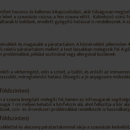
nthet hasznos és kellemes kikapcsolódást, akik túlságosan megte
 lehet a szaunázás csúcsa, a finn szauna előtt. Különböző színű f
váltanak ki belőlünk, emellett gyógyító hatással is rendelkeznek. 
mérséklet és magasabb a páratartalom. A hőmérséklet jellemzően 
% relatív páratartalom mellett a test lassabban melegszik fel. A g
i problémákkal, például asztmával vagy allergiával küzdenek.
kíti a vérkeringést, edzi a szívet, a tüdőt, és erősíti az immunre
zoldó, méregtelenítő hatású. Elősegíti a jó anyagcsere működést, 
földszinten)
a szauna levegőjét melegíti fel, hanem az infrasugarak segítségé
sugár 1 cm mélyen behatol a bőrfelszín alá, ahol fellazítja a bőr al
ősek, szív- és érrendszeri problémákkal rendelkezők is használhatj
földszinten)
rséklettel és alacsony páratartalommal várja a szaunázás kedvelő