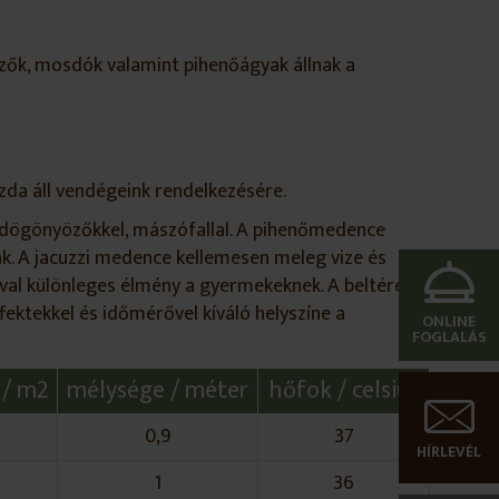
zők, mosdók valamint pihenőágyak állnak a
zda áll vendégeink rendelkezésére.
, dögönyözőkkel, mászófallal. A pihenőmedence
k. A jacuzzi medence kellemesen meleg vize és
ával különleges élmény a gyermekeknek. A beltéren
fektekkel és időmérővel kíváló helyszíne a
ONLINE
FOGLALÁS
 / m2
mélysége / méter
hőfok / celsius
0,9
37
HÍRLEVÉL
1
36