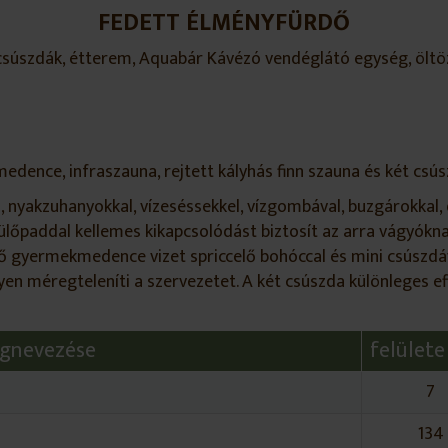
FEDETT ÉLMÉNYFÜRDŐ
csúszdák, étterem, Aquabár Kávézó vendéglátó egység, öltö
dence, infraszauna, rejtett kályhás finn szauna
és két csús
, nyakzuhanyokkal, vízeséssekkel, vízgombával, buzgárokkal
lőpaddal kellemes kikapcsolódást biztosít az arra vágyókna
lső gyermekmedence vizet spriccelő bohóccal és mini csúszd
en méregteleníti a szervezetet. A két csúszda különleges ef
gnevezése
felülete
7
134