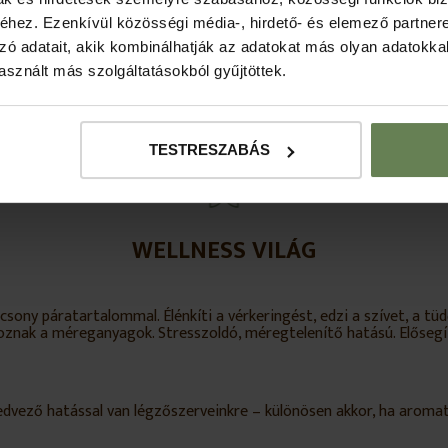
100
hez. Ezenkívül közösségi média-, hirdető- és elemező partner
zó adatait, akik kombinálhatják az adatokat más olyan adatokka
60
sznált más szolgáltatásokból gyűjtöttek.
nyakzuhanyok, vízesések, dögönyözők))
425
TESTRESZABÁS
WELLNESS VILÁG
sony páratartalommal. Élénkíti a vérkeringést, edzi a szívet, a tü
oznak a méreganyagok. Stresszoldó, méregtelenítő hatású. Elősegí
dvező hatással van légzőszerveinkre – különösen akkor, ha aromat