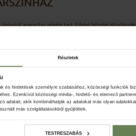
ÁRSZÍNHÁZ
júniustól augusztus végéig tart, főként hétvégi előadásokka
i értékek létrehozása mellett a színházi műfajok mindegyiké
Részletek
ál
mak és hirdetések személyre szabásához, közösségi funkciók biz
hez. Ezenkívül közösségi média-, hirdető- és elemező partner
Következő lát
zó adatait, akik kombinálhatják az adatokat más olyan adatokka
sznált más szolgáltatásokból gyűjtöttek.
TESTRESZABÁS