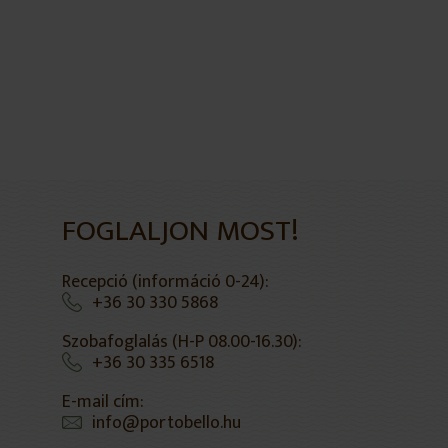
FOGLALJON MOST!
Recepció (információ 0-24):
+36 30 330 5868
Szobafoglalás (H-P 08.00-16.30):
+36 30 335 6518
E-mail cím:
info@portobello.hu