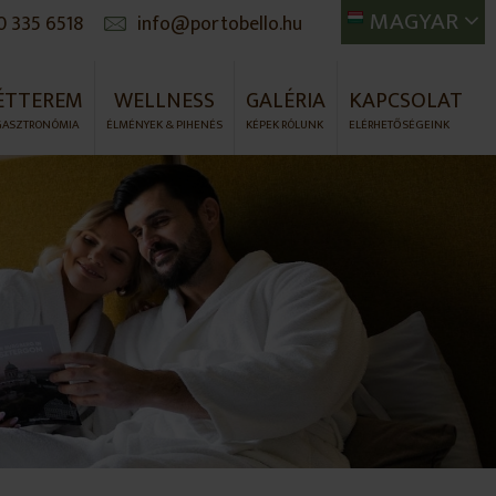
MAGYAR
0 335 6518
info@portobello.hu
ÉTTEREM
WELLNESS
GALÉRIA
KAPCSOLAT
GASZTRONÓMIA
ÉLMÉNYEK & PIHENÉS
KÉPEK RÓLUNK
ELÉRHETŐSÉGEINK