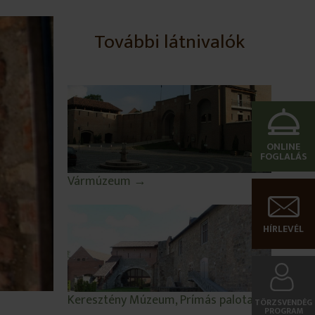
További látnivalók
ONLINE
FOGLALÁS
Vármúzeum →
HÍRLEVÉL
Keresztény Múzeum, Prímás palota →
TÖRZSVENDÉG
PROGRAM