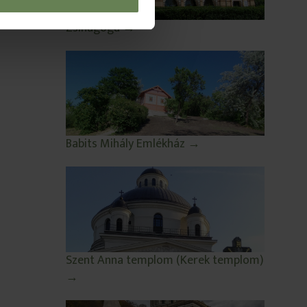
Zsinagóga →
Babits Mihály Emlékház →
Szent Anna templom (Kerek templom)
→