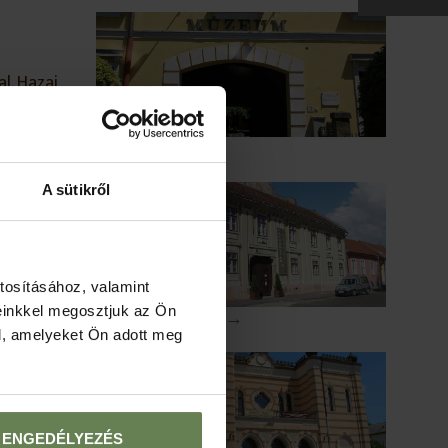
l. Hazai
ből színre
Duna Múzeum →
A sütikről
tosításához, valamint
einkkel megosztjuk az Ön
Balassa Múzeum →
nivaló →
l, amelyeket Ön adott meg
ENGEDÉLYEZÉS