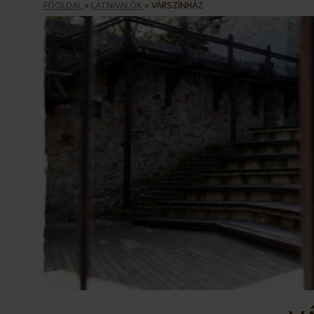
FŐOLDAL
»
LÁTNIVALÓK
»
VÁRSZÍNHÁZ