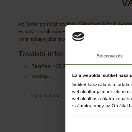
V
Az Esztergomi Várszínház 1990 óta működik, évadja 
és határon túli művészek törekszenek az új színház
vinni néhány jeles produkciót.
További információ:
Beleegyezés
Telefon:
+36 30/9415-378, +36 30/2890-379
Honlap »
Ez a weboldal sütiket haszn
Sütiket használunk a tartal
weboldalforgalmunk elemzésé
← Előző látnivaló
weboldalhasználatra vonatko
számukra vagy az Ön által ha