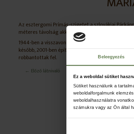
MÁRI
Az esztergomi Prímás-szigetet a szlovákiai Párkánnya
méteres távolság akkoriban rekordnak számított. I. 
1944-ben a visszavonuló németek robbantották fel 
később, 2001-ben építették újra – ez volt az utoljá
robbantottak fel.
Beleegyezés
← Előző látnivaló
Ez a weboldal sütiket haszn
Sütiket használunk a tartal
weboldalforgalmunk elemzésé
weboldalhasználatra vonatko
számukra vagy az Ön által ha