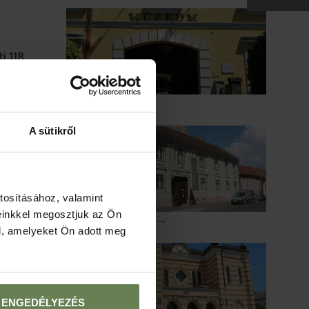
i 118
 el.
zaddal
Duna Múzeum →
úban
A sütikről
nivaló →
tosításához, valamint
einkkel megosztjuk az Ön
Balassa Múzeum →
l, amelyeket Ön adott meg
ENGEDÉLYEZÉS