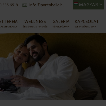
MAGYAR
0 335 6518
info@portobello.hu
ÉTTEREM
WELLNESS
GALÉRIA
KAPCSOLAT
GASZTRONÓMIA
ÉLMÉNYEK & PIHENÉS
KÉPEK RÓLUNK
ELÉRHETŐSÉGEINK