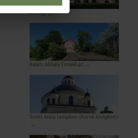
Zsinagóga →
Babits Mihály Emlékház →
Szent Anna templom (Kerek templom)
→