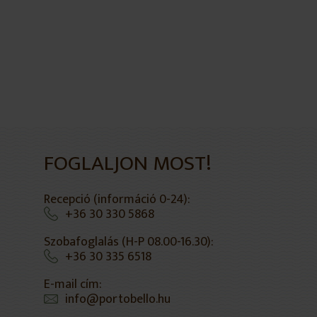
FOGLALJON MOST!
Recepció (információ 0-24):
+36 30 330 5868
Szobafoglalás (H-P 08.00-16.30):
+36 30 335 6518
E-mail cím:
info@portobello.hu