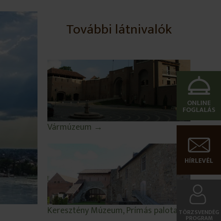
További látnivalók
ONLINE
FOGLALÁS
Vármúzeum →
HÍRLEVÉL
Keresztény Múzeum, Prímás palota →
TÖRZSVENDÉG
PROGRAM