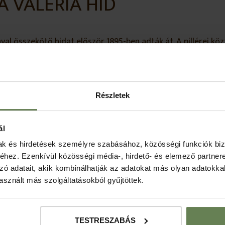
A VALÉRIA HÍD
l összekötő hidat először 1895-ben adták át. A pillérei közt
Ferenc József lányáról, Mária Valéria főhercegnőről nevezték
a három középső ívét. A „Csonkahidat” több mint fél évszá
ra újjáépített híd Európában, amit még a második világhábor
Részletek
Következő lát
ál
mak és hirdetések személyre szabásához, közösségi funkciók biz
hez. Ezenkívül közösségi média-, hirdető- és elemező partner
zó adatait, akik kombinálhatják az adatokat más olyan adatokka
sznált más szolgáltatásokból gyűjtöttek.
TESTRESZABÁS