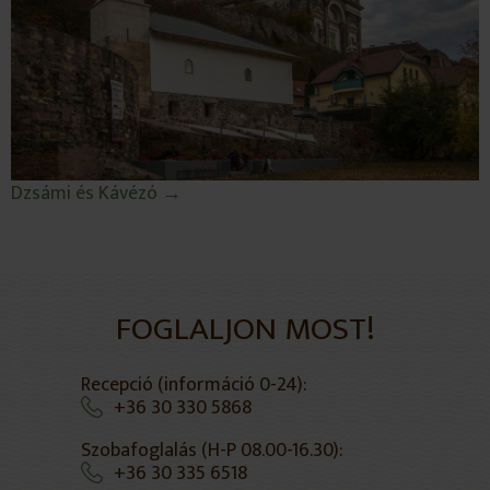
Dzsámi és Kávézó →
FOGLALJON MOST!
Recepció (információ 0-24):
+36 30 330 5868
Szobafoglalás (H-P 08.00-16.30):
+36 30 335 6518