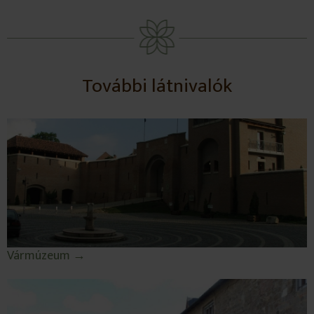
További látnivalók
Vármúzeum →