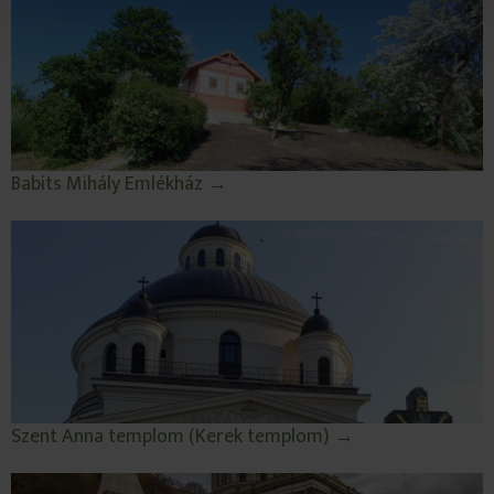
Babits Mihály Emlékház →
Szent Anna templom (Kerek templom) →