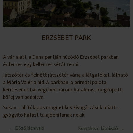
ERZSÉBET PARK
A vár alatt, a Duna partján húzódó Erzsébet parkban
érdemes egy kellemes sétát tenni.
Játszótér és felnőtt játszótér várja a látgatókat, látható
a Mária Valéria híd. A parkban, a prímási palota
kerítésének bal végében három hatalmas, megkopott
kőfej van beépítve.
Sokan – állítólagos magnetikus kisugárzásuk miatt –
gyógyító hatást tulajdonítanak nekik.
← Előző látnivaló
Következő látnivaló →