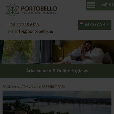
MENÜ
SE
MAGYAR
+36 30 335 6518
info@portobello.hu
Árkalkuláció & Online foglalás
FŐOLDAL
»
LÁTNIVALÓK
»
ERZSÉBET PARK