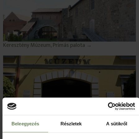
Keresztény Múzeum, Prímás palota →
Duna Múzeum →
Beleegyezés
Részletek
A sütikről