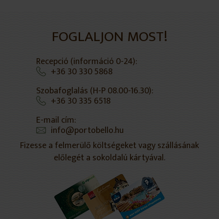
46 m
FOGLALJON MOST!
Recepció (információ 0-24):
+36 30 330 5868
Szobafoglalás (H-P 08.00-16.30):
+36 30 335 6518
E-mail cím:
info@portobello.hu
Fizesse a felmerülő költségeket vagy szállásának
előlegét a sokoldalú kártyával.