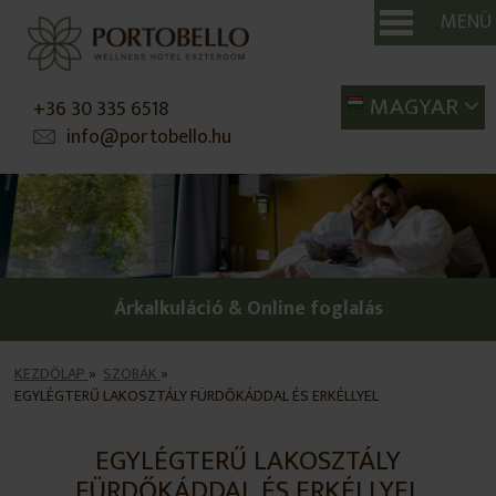
MENÜ
SE
MAGYAR
+36 30 335 6518
info@portobello.hu
Árkalkuláció & Online foglalás
KEZDŐLAP
»
SZOBÁK
»
EGYLÉGTERŰ LAKOSZTÁLY FÜRDŐKÁDDAL ÉS ERKÉLLYEL
EGYLÉGTERŰ LAKOSZTÁLY
FÜRDŐKÁDDAL ÉS ERKÉLLYEL