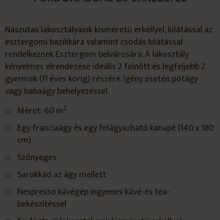
Nászutas lakosztályaink kisméretű erkéllyel, kilátással az
esztergomi bazilikára valamint csodás kilátással
rendelkeznek Esztergom belvárosára. A lakosztály
kényelmes elrendezése ideális 2 felnőtt és legfeljebb 2
gyermek (11 éves korig) részére. Igény esetén pótágy
vagy babaágy behelyezéssel.
2
Méret: 60 m
Egy franciaágy és egy felágyazható kanapé (140 x 180
cm)
Szőnyeges
Sarokkád az ágy mellett
Nespresso kávégép ingyenes kávé-és tea-
bekészítéssel