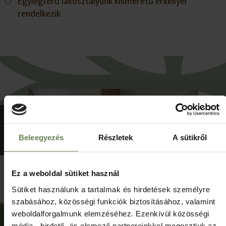
Egylégterű lakosztályunk kisméretű erkéllyel
rendelkezik
Beleegyezés
Részletek
A sütikről
Ez a weboldal sütiket használ
Sütiket használunk a tartalmak és hirdetések személyre
szabásához, közösségi funkciók biztosításához, valamint
weboldalforgalmunk elemzéséhez. Ezenkívül közösségi
SZOBA FELSZERELTSÉGE
média-, hirdető- és elemező partnereinkkel megosztjuk az