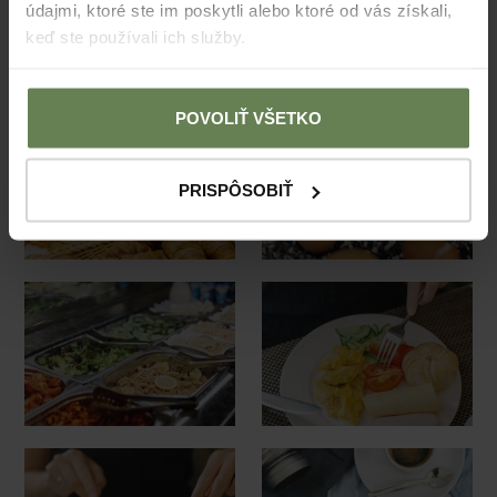
údajmi, ktoré ste im poskytli alebo ktoré od vás získali,
keď ste používali ich služby.
POVOLIŤ VŠETKO
PRISPÔSOBIŤ